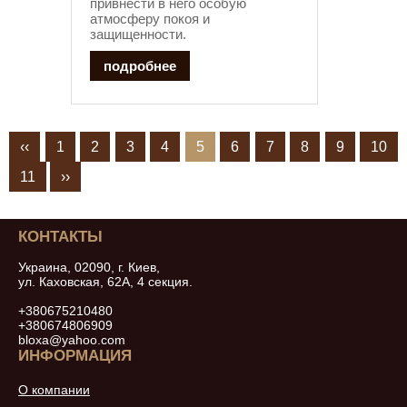
привнести в него особую
атмосферу покоя и
защищенности.
подробнее
‹‹
1
2
3
4
5
6
7
8
9
10
11
››
КОНТАКТЫ
Украина, 02090, г. Киев,
ул. Каховская, 62А, 4 секция.
+380675210480
+380674806909
bloxa@yahoo.com
ИНФОРМАЦИЯ
О компании