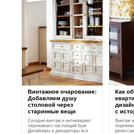
Винтажное очарование:
Как о
Добавляем душу
кварт
столовой через
дизай
старинные вещи
с ист
Сегодня винтаж и антиквариат
Винтаж и
переживают настоящий бум.
пережив
Дизайнеры и декораторы все
ренессан