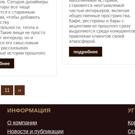
наполненные историей,
ов. Сегодня дизайнеры
становятся неотъемлемой
торы все чаще
частью интерьеров, включая
тся к старинным
общественные пространства.
м, чтобы добавить
Кафе, рестораны и бары с
ству
акцентами из прошлого сразу
альности, тепла и
выделяются среди конкурентов
 Такие вещи не просто
привлекая клиентов своей
 интерьер, но и
атмосферой.
тся его смысловым
 рассказывая
подробнее
ые истории прошлого.
бнее
11
››
ИНФОРМАЦИЯ
У
О компании
Ко
Новости и публикации
Оп