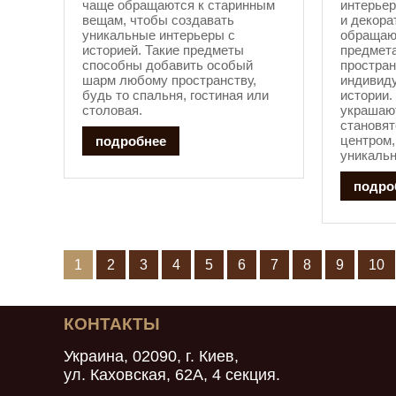
чаще обращаются к старинным
интерьер
вещам, чтобы создавать
и декора
уникальные интерьеры с
обращаю
историей. Такие предметы
предмета
способны добавить особый
простран
шарм любому пространству,
индивиду
будь то спальня, гостиная или
истории.
столовая.
украшают
становя
центром,
подробнее
уникальн
подро
1
2
3
4
5
6
7
8
9
10
КОНТАКТЫ
Украина, 02090, г. Киев,
ул. Каховская, 62А, 4 секция.