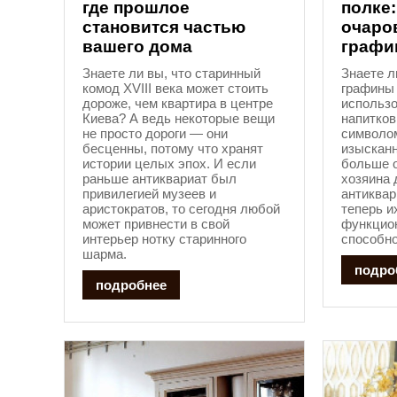
где прошлое
полке:
становится частью
очаро
вашего дома
графи
Знаете ли вы, что старинный
Знаете л
комод XVIII века может стоить
графины 
дороже, чем квартира в центре
использо
Киева? А ведь некоторые вещи
напитков
не просто дороги — они
символо
бесценны, потому что хранят
изысканн
истории целых эпох. И если
больше о
раньше антиквариат был
хозяина 
привилегией музеев и
антиквар
аристократов, то сегодня любой
теперь и
может привнести в свой
функцион
интерьер нотку старинного
способно
шарма.
подро
подробнее