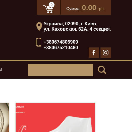
0
0.00
Сумма:
грн.
Украина, 02090, г. Киев,
ул. Каховская, 62А, 4 секция.
+380674806909
+380675210480
Ы