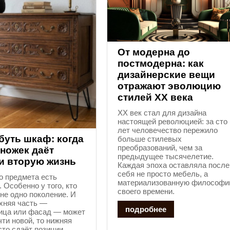
От модерна до
постмодерна: как
дизайнерские вещи
отражают эволюцию
стилей XX века
XX век стал для дизайна
настоящей революцией: за сто
лет человечество пережило
буть шкаф: когда
больше стилевых
преобразований, чем за
ножек даёт
предыдущее тысячелетие.
и вторую жизнь
Каждая эпоха оставляла после
себя не просто мебель, а
о предмета есть
материализованную философ
. Особенно у того, кто
своего времени.
не одно поколение. И
хняя часть —
подробнее
ица или фасад — может
чти новой, то нижняя
сто сдаёт позиции