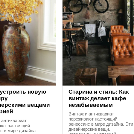
бустроить новую
Старина и стиль: Как
иру
винтаж делает кафе
нерскими вещами
незабываемым
орией
Винтаж и антиквариат
переживают настоящий
 антиквариат
ренессанс в мире дизайна. Эти
ают настоящий
дизайнерские вещи,
с в мире дизайна