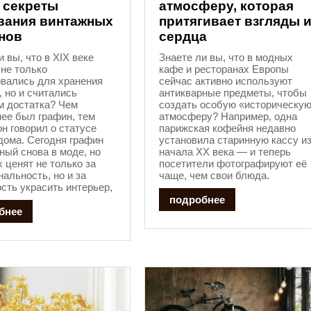
 секреты
атмосферу, которая
вания винтажных
притягивает взгляды 
нов
сердца
и вы, что в XIX веке
Знаете ли вы, что в модных
не только
кафе и ресторанах Европы
вались для хранения
сейчас активно используют
, но и считались
антикварные предметы, чтобы
м достатка? Чем
создать особую «историческу
ее был графин, тем
атмосферу? Например, одна
н говорил о статусе
парижская кофейня недавно
дома. Сегодня графин
установила старинную кассу и
ный снова в моде, но
начала XX века — и теперь
х ценят не только за
посетители фотографируют её
альность, но и за
чаще, чем свои блюда.
сть украсить интерьер,
подробнее
бнее