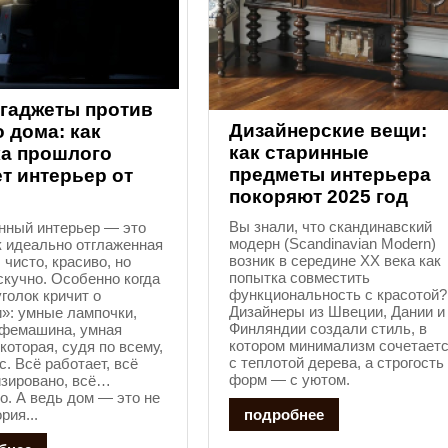
-гаджеты против
Дизайнерские вещи:
 дома: как
как старинные
ка прошлого
предметы интерьера
т интерьер от
покоряют 2025 год
Вы знали, что скандинавский
нный интерьер — это
модерн (Scandinavian Modern)
к идеально отглаженная
возник в середине XX века как
 чисто, красиво, но
попытка совместить
скучно. Особенно когда
функциональность с красотой?
голок кричит о
Дизайнеры из Швеции, Дании и
»: умные лампочки,
Финляндии создали стиль, в
офемашина, умная
котором минимализм сочетает
 которая, судя по всему,
с теплотой дерева, а строгость
с. Всё работает, всё
форм — с уютом.
изировано, всё…
. А ведь дом — это не
рия...
подробнее