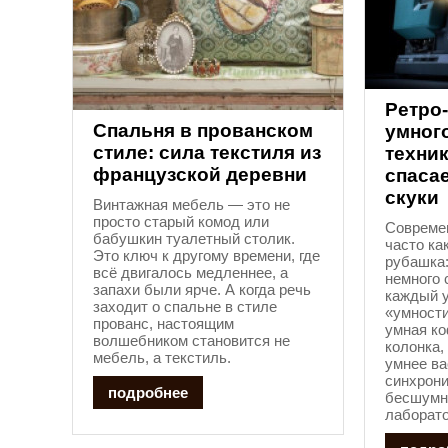
Ретро
Спальня в прованском
умного
стиле: сила текстиля из
техни
французской деревни
спасае
скуки
Винтажная мебель — это не
просто старый комод или
Совреме
бабушкин туалетный столик.
часто ка
Это ключ к другому времени, где
рубашка:
всё двигалось медленнее, а
немного 
запахи были ярче. А когда речь
каждый у
заходит о спальне в стиле
«умности
прованс, настоящим
умная к
волшебником становится не
колонка,
мебель, а текстиль.
умнее ва
синхрон
подробнее
бесшумно
лаборато