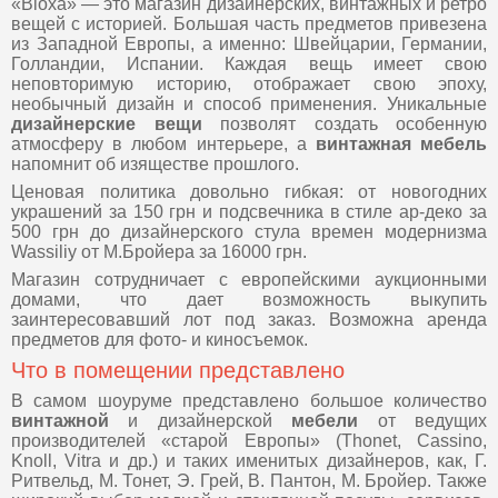
«Bloxa» — это магазин дизайнерских, винтажных и ретро
вещей с историей. Большая часть предметов привезена
из Западной Европы, а именно: Швейцарии, Германии,
Голландии, Испании. Каждая вещь имеет свою
неповторимую историю, отображает свою эпоху,
необычный дизайн и способ применения. Уникальные
дизайнерские вещи
позволят создать особенную
атмосферу в любом интерьере, а
винтажная мебель
напомнит об изяществе прошлого.
Ценовая политика довольно гибкая: от новогодних
украшений за 150 грн и подсвечника в стиле ар-деко за
500 грн до дизайнерского стула времен модернизма
Wassiliy от М.Бройера за 16000 грн.
Магазин сотрудничает с европейскими аукционными
домами, что дает возможность выкупить
заинтересовавший лот под заказ. Возможна аренда
предметов для фото- и киносъемок.
Что в помещении представлено
В самом шоуруме представлено большое количество
винтажной
и дизайнерской
мебели
от ведущих
производителей «старой Европы» (Thonet, Cassino,
Knoll, Vitra и др.) и таких именитых дизайнеров, как, Г.
Ритвельд, М. Тонет, Э. Грей, В. Пантон, М. Бройер. Также