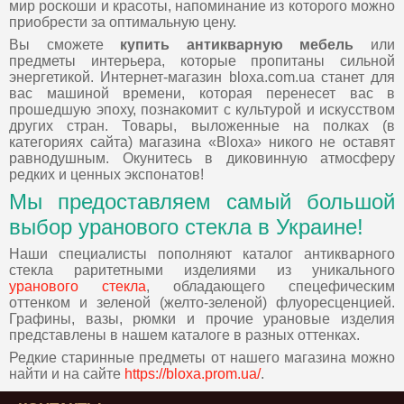
мир роскоши и красоты, напоминание из которого можно
приобрести за оптимальную цену.
Вы сможете
купить антикварную мебель
или
предметы интерьера, которые пропитаны сильной
энергетикой. Интернет-магазин bloxa.com.ua станет для
вас машиной времени, которая перенесет вас в
прошедшую эпоху, познакомит с культурой и искусством
других стран. Товары, выложенные на полках (в
категориях сайта) магазина «Bloxa» никого не оставят
равнодушным. Окунитесь в диковинную атмосферу
редких и ценных экспонатов!
Мы предоставляем самый большой
выбор уранового стекла в Украине!
Наши специалисты пополняют каталог антикварного
стекла раритетными изделиями из уникального
уранового стекла
, обладающего спецефическим
оттенком и зеленой (желто-зеленой) флуоресценцией.
Графины, вазы, рюмки и прочие урановые изделия
представлены в нашем каталоге в разных оттенках.
Редкие старинные предметы от нашего магазина можно
найти и на сайте
https://bloxa.prom.ua/
.