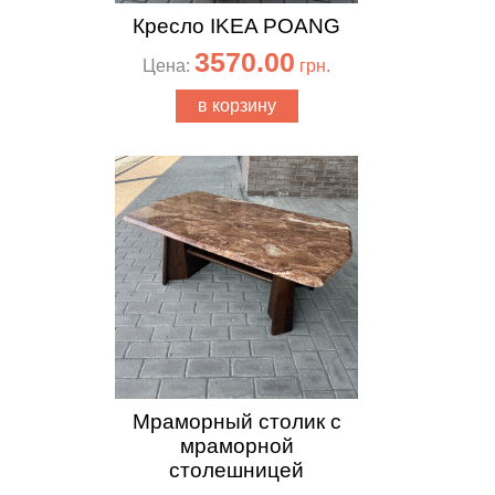
Кресло IKEA POANG
3570.00
Цена:
грн.
в корзину
Мраморный столик с
мраморной
столешницей