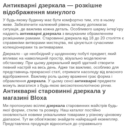
Антикварні дзеркала — розкішне
відображення минулого
У будь-якому будинку має бути комфортно тим, хто в ньому
живе. Забезпечити належний рівень затишку допомагає
ситуація, де важлива кожна деталь. Особливого шарму інтер'єру
надають
антикварні дзеркала
з вишуканим обрамленням
розкішними рамами. Старовинні дзеркала від 18 до 20 століття є
справжніми витворами мистецтва, які цінуються сучасними
колекціонерами та антикварами.
Дзеркало - це необхідний у щоденному побуті предмет, який
впливає на навколишній простір, візуально моделюючи
обстановку. При цьому дзеркальний виріб здатний створити
певний настрій на весь день. Адже так важливо, особливо для
представниць прекрасної статі, отримати насолоду від власного
відображення. Важливу роль цьому враженні грає форма і
обрамлення
дзеркала
. У цьому сенсі
антикварні
предмети
можуть змагатися з будь-якою високотехнологічною річчю.
Антикварні старовинні дзеркала у
магазині Bloxa
Ми пропонуємо всілякі
дзеркала
старовинних майстрів будь-
якої форми, стилю та розміру. Наш каталог постійно
оновлюється новими унікальними товарами у різному ціновому
діапазоні. Тут ви обов'язково знайдете найкращий екземпляр.
Представлена продукція відноситься до справжнього