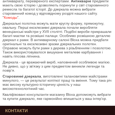
антикваріату, перевіреного експертами.
Антикварні
предмети
мають свою історію і дозволяють поринути у світ старовинного
ремесла та багатої історії. До дзеркала можна вибрати
старовинний комод у відповідному розділі нашого сайту.
"
Комоды
".
Дзеркальні полотна можуть мати круглу форму, прямокутну,
овальну. Перші ексклюзивні дзеркала почали виробляти
венеціанські майстри у XVII столітті. Подібні вироби прикрашали
багаті маєтки та розкішні палаци. Особливо розкішною деталлю
дзеркал є рами. В антикварному салоні Bloxa можна придбати
оригінальні та ексклюзивні зразки дзеркальних полотен.
Оправою можуть бути рами з дерева з різьбленням і позолотою.
Також використовувалося вишукане металеве карбування і
навіть гіпсова ліпнина.
Дзеркала - це вражаючий виріб, наповнений особливою магією.
Не дивно, що у зв'язку з цим предметом виникли легенди та
повір'я.
Старовинні дзеркала
, виготовлені талановитими майстрами
минулого, — це результат копіткої праці та вміння. Тому така річ
має високу культурно-історичну цінність у наш
високотехнологічний час.
Кваліфіковані консультанти магазину Bloxa допоможуть вибрати
та купити дзеркало, яке гармонійно впишеться у ваш інтер'єр.
КОНТАКТИ