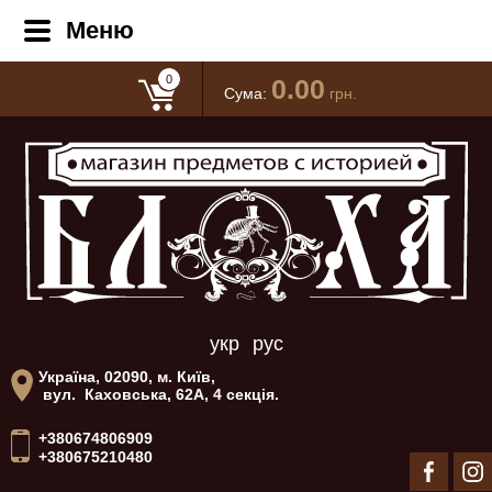
Меню
0
0.00
Сума:
грн.
укр
рус
Україна, 02090, м. Київ,
вул. Каховська, 62А, 4 секція.
+380674806909
+380675210480