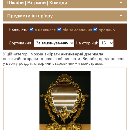
Шкафи | Вітрини | Комоди
Предмети інтер’єру
Наявність:
в наявності
під замовлення
продано
Сортування:
На сторінці:
У цій категорії можна вибрати
антикварні дзеркала
незвичайної краси та розкішної пишноти. Вироби, представлені
у цьому розділі, створили старовинними майстрами.