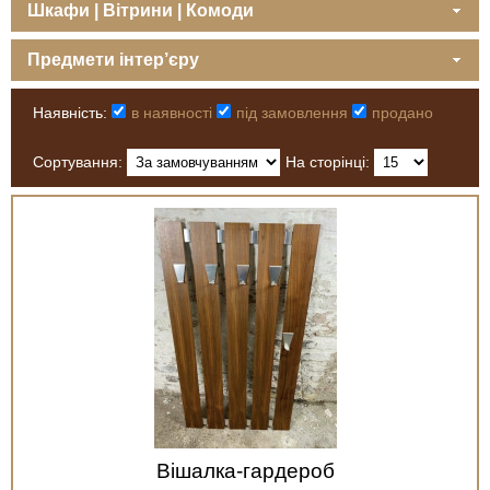
Шкафи | Вітрини | Комоди
Предмети інтер’єру
Наявність:
в наявності
під замовлення
продано
Сортування:
На сторінці:
Вішалка-гардероб