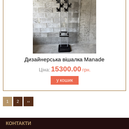
Дизайнерська вішалка Manade
15300.00
Ціна:
грн.
у кошик
1
2
››
КОНТАКТИ