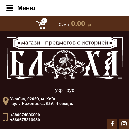
Меню
0
0.00
Сума:
грн.
укр
рус
Україна, 02090, м. Київ,
вул. Каховська, 62А, 4 секція.
+380674806909
+380675210480