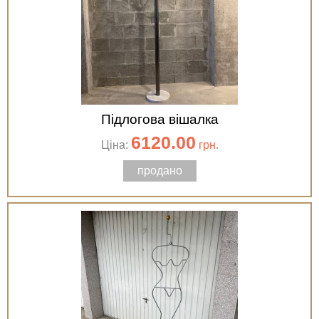
Підлогова вішалка
6120.00
Ціна:
грн.
продано