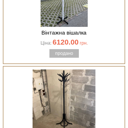
Вінтажна вішалка
6120.00
Ціна:
грн.
продано