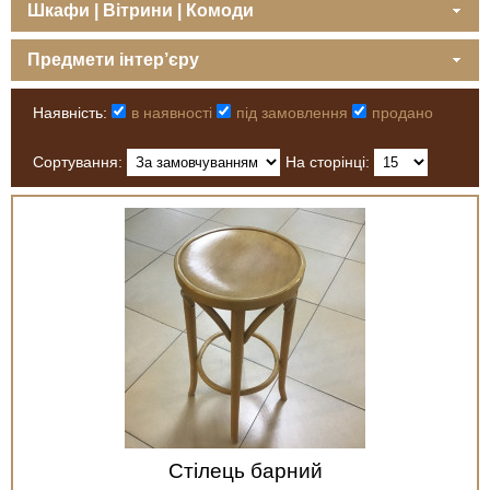
Шкафи | Вітрини | Комоди
Предмети інтер’єру
Наявність:
в наявності
під замовлення
продано
Сортування:
На сторінці:
Стілець барний