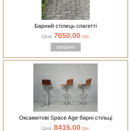
Барний стілець спагетті
7650.00
Ціна:
грн.
продано
Оксамитові Space Age барні стільці
8415.00
Ціна:
грн.