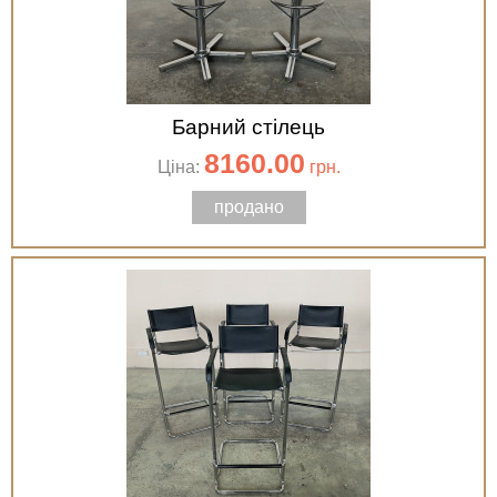
Барний стілець
8160.00
Ціна:
грн.
продано