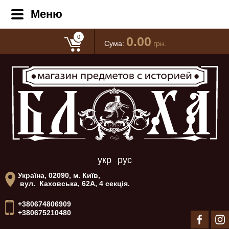
Меню
0
0.00
Сума:
грн.
укр
рус
Україна, 02090, м. Київ,
вул. Каховська, 62А, 4 секція.
+380674806909
+380675210480