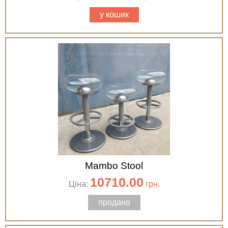
у кошик
Mambo Stool
10710.00
Ціна:
грн.
продано