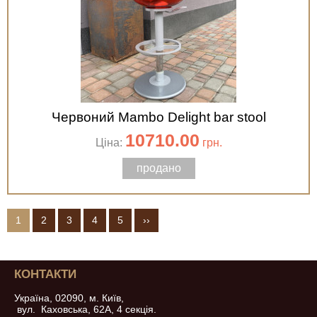
Червоний Mambo Delight bar stool
10710.00
Ціна:
грн.
продано
1
2
3
4
5
››
КОНТАКТИ
Україна, 02090, м. Київ,
вул. Каховська, 62А, 4 секція.