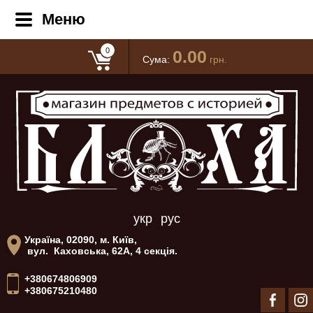
Меню
0
0.00
Сума:
грн.
укр
рус
Україна, 02090, м. Київ,
вул. Каховська, 62А, 4 секція.
+380674806909
+380675210480