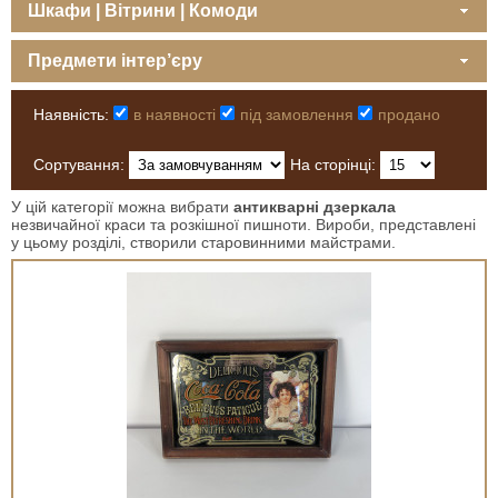
Шкафи | Вітрини | Комоди
Предмети інтер’єру
Наявність:
в наявності
під замовлення
продано
Сортування:
На сторінці:
У цій категорії можна вибрати
антикварні дзеркала
незвичайної краси та розкішної пишноти. Вироби, представлені
у цьому розділі, створили старовинними майстрами.