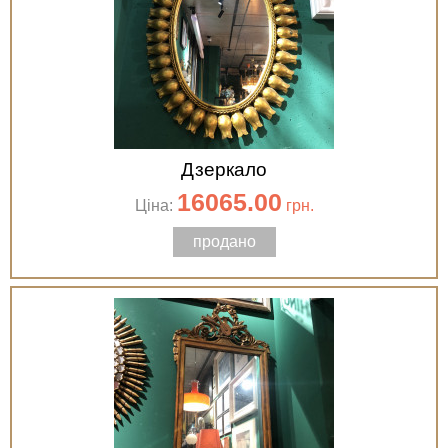
Дзеркало
16065.00
Ціна:
грн.
продано