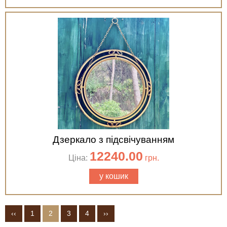
Дзеркало з підсвічуванням
12240.00
Ціна:
грн.
у кошик
‹‹
1
2
3
4
››