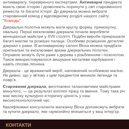
антикваріату, перевіреного експертами.
Антикварні
предмети
мають свою історію і дозволяють поринути у світ старовинного
ремесла та багатої історії. До дзеркала можна вибрати
старовинний комод у відповідному розділі нашого сайту.
"
Комоды
".
Дзеркальні полотна можуть мати круглу форму, прямокутну,
овальну. Перші ексклюзивні дзеркала почали виробляти
венеціанські майстри у XVII столітті. Подібні вироби прикрашали
багаті маєтки та розкішні палаци. Особливо розкішною деталлю
дзеркал є рами. В антикварному салоні Bloxa можна придбати
оригінальні та ексклюзивні зразки дзеркальних полотен.
Оправою можуть бути рами з дерева з різьбленням і позолотою.
Також використовувалося вишукане металеве карбування і
навіть гіпсова ліпнина.
Дзеркала - це вражаючий виріб, наповнений особливою магією.
Не дивно, що у зв'язку з цим предметом виникли легенди та
повір'я.
Старовинні дзеркала
, виготовлені талановитими майстрами
минулого, — це результат копіткої праці та вміння. Тому така річ
має високу культурно-історичну цінність у наш
високотехнологічний час.
Кваліфіковані консультанти магазину Bloxa допоможуть вибрати
та купити дзеркало, яке гармонійно впишеться у ваш інтер'єр.
КОНТАКТИ