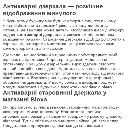
Антикварні дзеркала — розкішне
відображення минулого
У будь-якому будинку має бути комфортно тим, хто в ньому
живе. Забезпечити належний рівень затишку допомагає
ситуація, де важлива кожна деталь. Особливого шарму інтер'єру
надають
антикварні дзеркала
з вишуканим обрамленням
розкішними рамами. Старовинні дзеркала від 18 до 20 століття є
справжніми витворами мистецтва, які цінуються сучасними
колекціонерами та антикварами.
Дзеркало - це необхідний у щоденному побуті предмет, який
впливає на навколишній простір, візуально моделюючи
обстановку. При цьому дзеркальний виріб здатний створити
певний настрій на весь день. Адже так важливо, особливо для
представниць прекрасної статі, отримати насолоду від власного
відображення. Важливу роль цьому враженні грає форма і
обрамлення
дзеркала
. У цьому сенсі
антикварні
предмети
можуть змагатися з будь-якою високотехнологічною річчю.
Антикварні старовинні дзеркала у
магазині Bloxa
Ми пропонуємо всілякі
дзеркала
старовинних майстрів будь-
якої форми, стилю та розміру. Наш каталог постійно
оновлюється новими унікальними товарами у різному ціновому
діапазоні. Тут ви обов'язково знайдете найкращий екземпляр.
Представлена продукція відноситься до справжнього