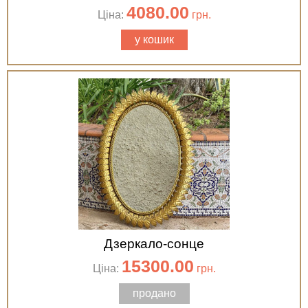
4080.00
Ціна:
грн.
у кошик
Дзеркало-сонце
15300.00
Ціна:
грн.
продано