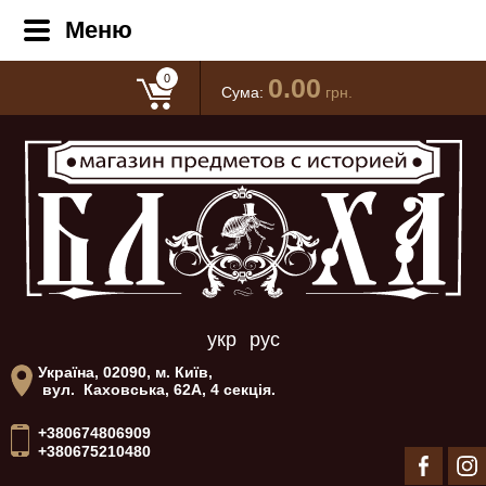
Меню
0
0.00
Сума:
грн.
укр
рус
Україна, 02090, м. Київ,
вул. Каховська, 62А, 4 секція.
+380674806909
+380675210480