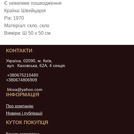
Є невелике пошкодження
Країна: Швейцарія
Рік: 1970
Матеріал: скло, скло
Виміри: Ш 50 х 50 см
КОНТАКТИ
Україна, 02090, м. Київ,
вул. Каховська, 62А, 4 секція.
+380675210480
+380674806909
bloxa@yahoo.com
ІНФОРМАЦІЯ
Про компанію
Новини і публікації
КУТОК ПОКУПЦЯ
Кошик замовлень