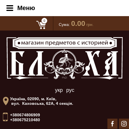
Меню
0
0.00
Сума:
грн.
укр
рус
Україна, 02090, м. Київ,
вул. Каховська, 62А, 4 секція.
+380674806909
+380675210480