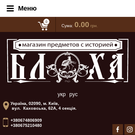
Меню
0
0.00
Сума:
грн.
укр
рус
Україна, 02090, м. Київ,
вул. Каховська, 62А, 4 секція.
+380674806909
+380675210480