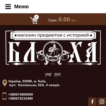
Меню
0
0.00
Сума:
грн.
укр
рус
Україна, 02090, м. Київ,
вул. Каховська, 62А, 4 секція.
+380674806909
+380675210480