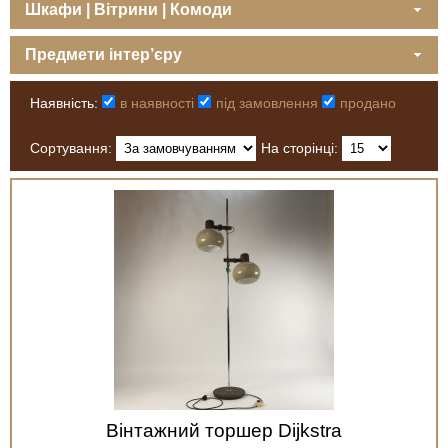
Шкафи | Вітрини | Комоди
Предмети інтер’єру
Наявність:
в наявності
під замовлення
продано
Сортування:
На сторінці:
Вінтажний торшер Dijkstra