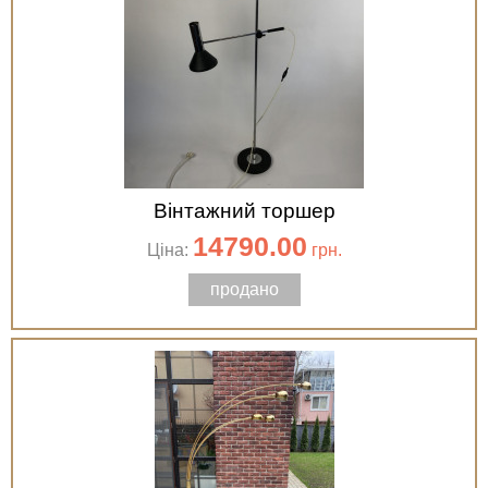
Вінтажний торшер
14790.00
Ціна:
грн.
продано