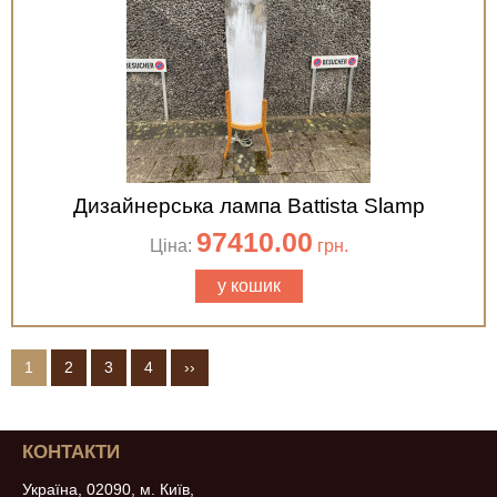
Дизайнерська лампа Battista Slamp
97410.00
Ціна:
грн.
у кошик
1
2
3
4
››
КОНТАКТИ
Україна, 02090, м. Київ,