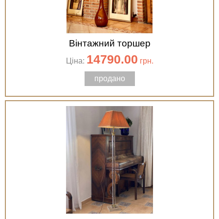
Вінтажний торшер
14790.00
Ціна:
грн.
продано