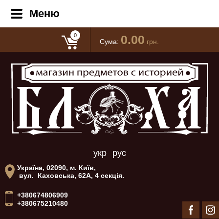
Меню
0
0.00
Сума:
грн.
укр
рус
Україна, 02090, м. Київ,
вул. Каховська, 62А, 4 секція.
+380674806909
+380675210480