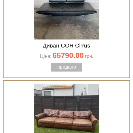
Диван COR Cirrus
65790.00
Ціна:
грн.
продано