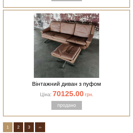
Вінтажний диван з пуфом
70125.00
Ціна:
грн.
продано
1
2
3
››