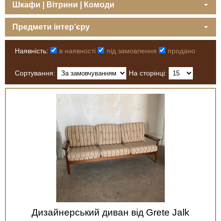
Шкафи | Вітрини | Комоди
Предмети інтер’єру
Наявність:
в наявності
під замовлення
продано
Сортування:
На сторінці:
Дизайнерський диван від Grete Jalk