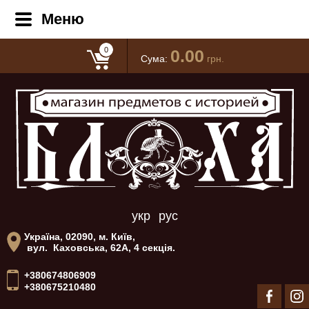
Меню
0
0.00
Сума:
грн.
укр
рус
Україна, 02090, м. Київ,
вул. Каховська, 62А, 4 секція.
+380674806909
+380675210480