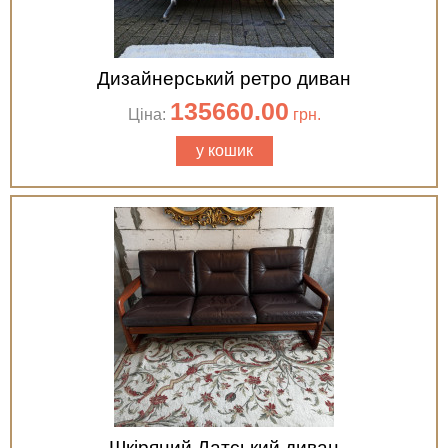
Дизайнерський ретро диван
135660.00
Ціна:
грн.
у кошик
Шкіряний Датський диван