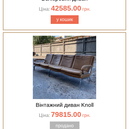
42585.00
Ціна:
грн.
у кошик
Вінтажний диван Knoll
79815.00
Ціна:
грн.
продано