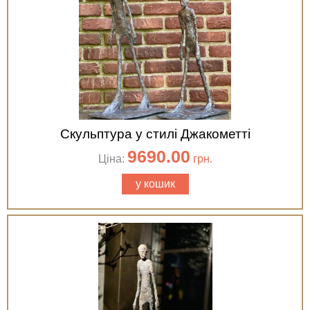
Скульптура у стилі Джакометті
9690.00
Ціна:
грн.
у кошик