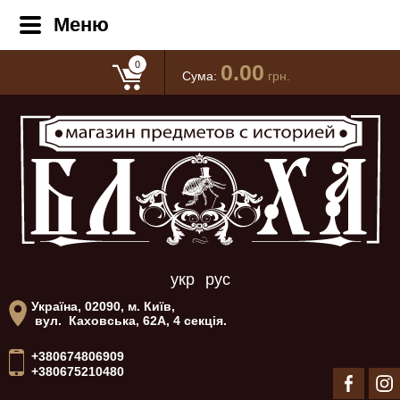
Меню
0
0.00
Сума:
грн.
укр
рус
Україна, 02090, м. Київ,
вул. Каховська, 62А, 4 секція.
+380674806909
+380675210480