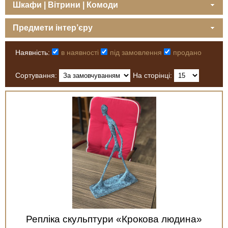
Шкафи | Вітрини | Комоди
Предмети інтер’єру
Наявність:
в наявності
під замовлення
продано
Сортування:
На сторінці:
Репліка скульптури «Крокова людина»