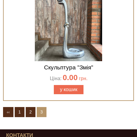
Скульптура "Змія"
0.00
Ціна:
грн.
у кошик
‹‹
1
2
3
КОНТАКТИ