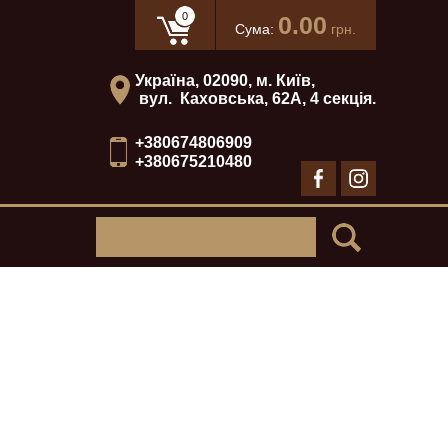
0
0.00
Сума:
грн.
Україна, 02090, м. Київ,
вул. Каховська, 62А, 4 секція.
+380674806909
+380675210480