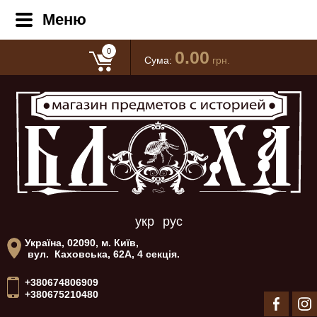
Меню
0
0.00
Сума:
грн.
укр
рус
Україна, 02090, м. Київ,
вул. Каховська, 62А, 4 секція.
+380674806909
+380675210480