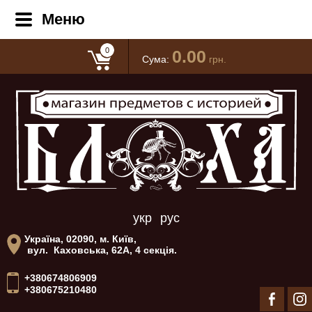
Меню
0
0.00
Сума:
грн.
укр
рус
Україна, 02090, м. Київ,
вул. Каховська, 62А, 4 секція.
+380674806909
+380675210480