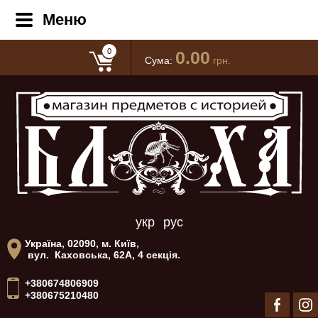
Меню
0
0.00
Сума:
грн.
укр
рус
Україна, 02090, м. Київ,
вул. Каховська, 62А, 4 секція.
+380674806909
+380675210480