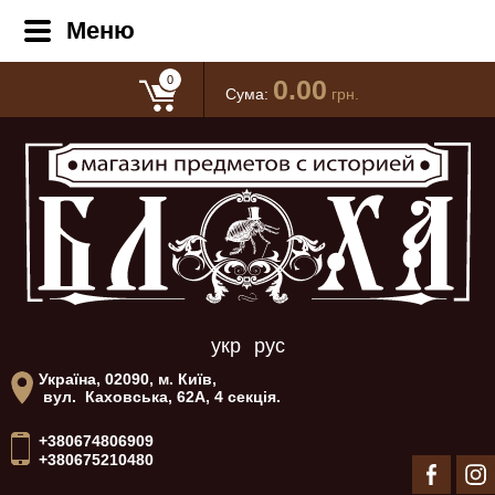
Меню
0
0.00
Сума:
грн.
укр
рус
Україна, 02090, м. Київ,
вул. Каховська, 62А, 4 секція.
+380674806909
+380675210480