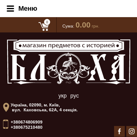
Меню
0
0.00
Сума:
грн.
укр
рус
Україна, 02090, м. Київ,
вул. Каховська, 62А, 4 секція.
+380674806909
+380675210480