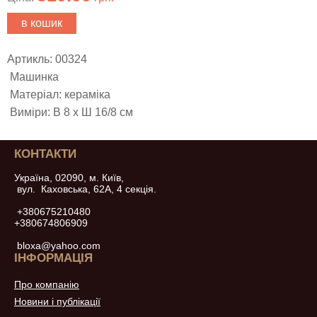
в кошик
Артикль: 00324
Машинка
Матеріал: кераміка
Виміри: В 8 х Ш 16/8 см
КОНТАКТИ
Україна, 02090, м. Київ,
вул. Каховська, 62А, 4 секція.
+380675210480
+380674806909
bloxa@yahoo.com
ІНФОРМАЦІЯ
Про компанію
Новини і публікації