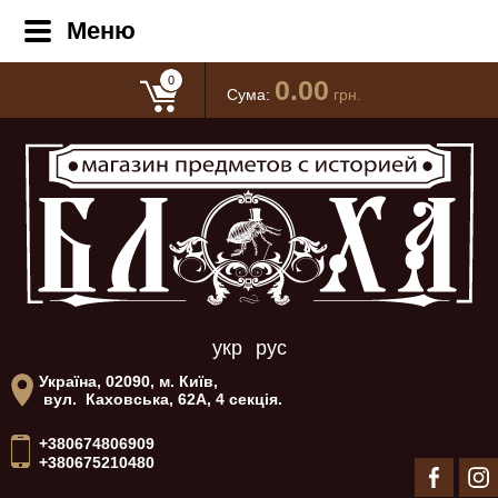
Меню
0
0.00
Сума:
грн.
укр
рус
Україна, 02090, м. Київ,
вул. Каховська, 62А, 4 секція.
+380674806909
+380675210480