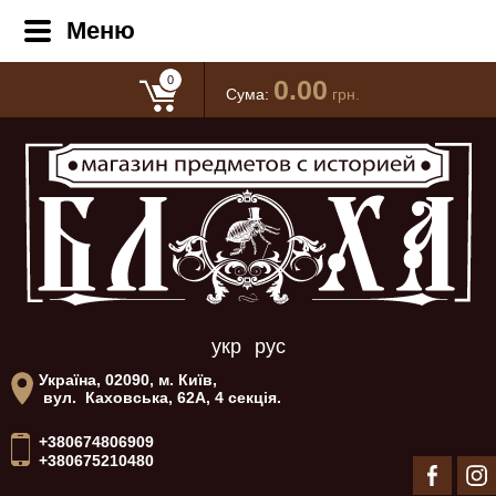
Меню
0
0.00
Сума:
грн.
укр
рус
Україна, 02090, м. Київ,
вул. Каховська, 62А, 4 секція.
+380674806909
+380675210480