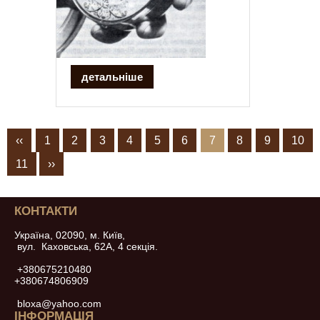
детальніше
‹‹
1
2
3
4
5
6
7
8
9
10
11
››
КОНТАКТИ
Україна, 02090, м. Київ,
вул. Каховська, 62А, 4 секція.
+380675210480
+380674806909
bloxa@yahoo.com
ІНФОРМАЦІЯ