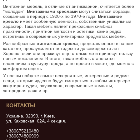
Винтажная мебель, в отличие от антикварной, считается более
"молодой".
Винтажными креслами
могут считаться образцы,
созданные в период с 1920-х по 1970-е года.
Винтажное
кресло
имеет особенную ценность, собственный уникальный
характер. Такая мебель являет прекрасный симбиоз
практичности, приятной мягкости и эстетики, какие редко
встретишь в современных утилитарных предметах мебели.
Разнообразные
винтажные кресла
, представленные в нашем
каталоге, прослужилм от пятидесяти до семидесяти лет.
Хорошо, если они проживут еще столько же и принесут пользу
новым поколениям. В итоге, такая мебель становится
вложением в культуру города, а не просто в место, где можно с
комфортом сидеть.
У нас вы найдете самые невероятные, интересные и редкие
вещи, которые чудесно будут смотреться в любом интерьере:
квартира-студия, лаунж зона, современные комнаты,
загородная дача и пр.
КОНТАКТЫ
Украина, 02090, г. Киев,
ул. Каховская, 62А, 4 секция.
+380675210480
+380674806909