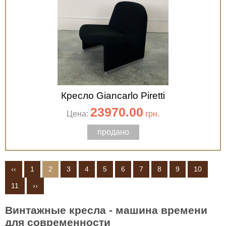
Кресло Giancarlo Piretti
23970.00
Цена:
грн.
продано
‹‹
1
2
3
4
5
6
7
8
9
10
11
››
Винтажные кресла - машина времени
для современности