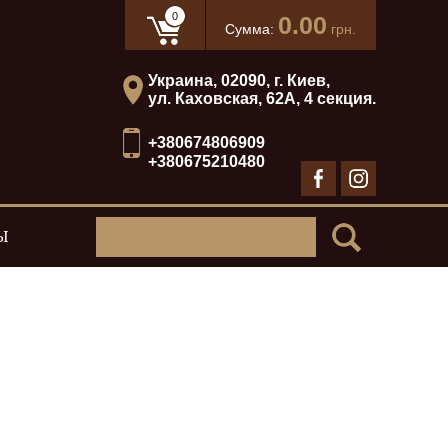
0
0.00
Сумма:
грн.
Украина, 02090, г. Киев,
ул. Каховская, 62А, 4 секция.
+380674806909
+380675210480
Ы