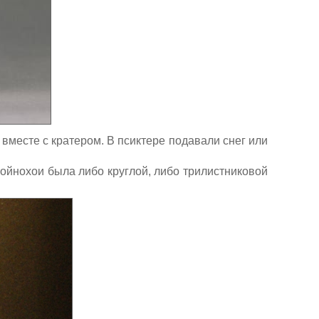
вместе с кратером. В псиктере подавали снег или
 ойнохои была либо круглой, либо трилистниковой