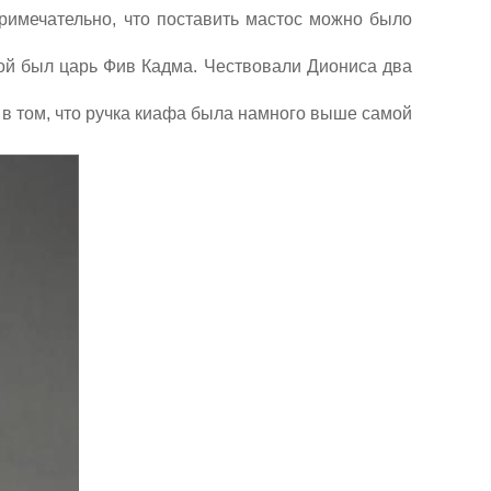
римечательно, что поставить мастос можно было
рой был царь Фив Кадма. Чествовали Диониса два
 в том, что ручка киафа была намного выше самой