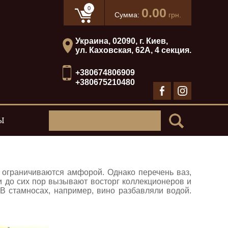
0
0.00
Сумма:
грн.
Украина, 02090, г. Киев,
ул. Каховская, 62А, 4 секция.
+380674806909
+380675210480
Ы
 ограничиваются амфорой. Однако перечень ваз,
 до сих пор вызывают восторг коллекционеров и
В стамносах, например, вино разбавляли водой.