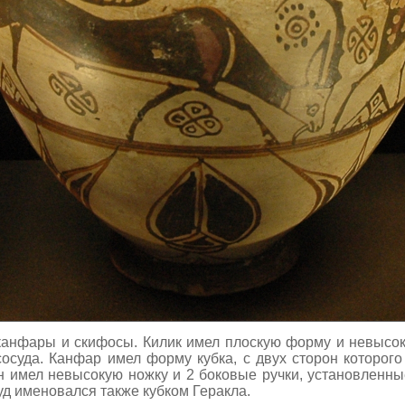
 канфары и скифосы. Килик имел плоскую форму и невысок
сосуда. Канфар имел форму кубка, с двух сторон которог
н имел невысокую ножку и 2 боковые ручки, установленн
д именовался также кубком Геракла.