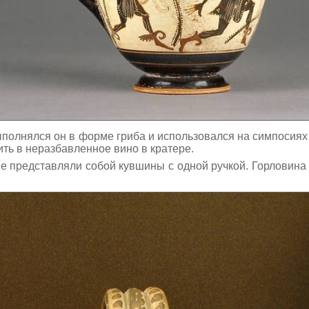
олнялся он в форме гриба и использовался на симпосиях 
ть в неразбавленное вино в кратере.
е представляли собой кувшины с одной ручкой. Горловина