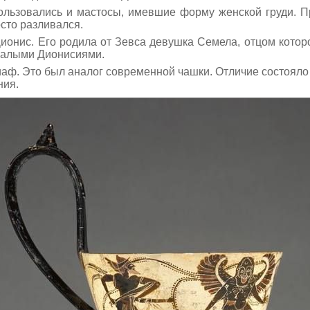
льзовались и мастосы, имевшие форму женской груди. П
сто разливался.
 Дионис. Его родила от Зевса девушка Семела, отцом кото
 Малыми Дионисиями.
аф. Это был аналог современной чашки. Отличие состояло
ния.