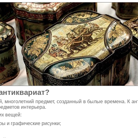
антиквариат?
й, многолетний предмет, созданный в былые времена. К а
редметов интерьера.
их вещей:
ы и графические рисунки;