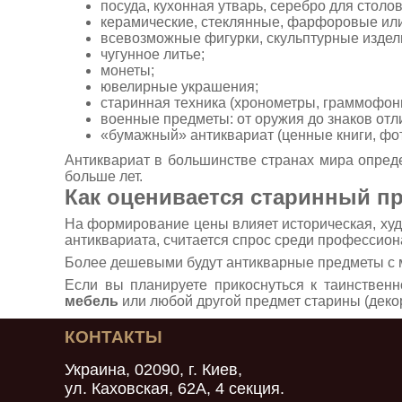
посуда, кухонная утварь, серебро для столо
керамические, стеклянные, фарфоровые или
всевозможные фигурки, скульптурные издели
чугунное литье;
монеты;
ювелирные украшения;
старинная техника (хронометры, граммофоны
военные предметы: от оружия до знаков отл
«бумажный» антиквариат (ценные книги, фото
Антиквариат в большинстве странах мира определ
больше лет.
Как оценивается старинный п
На формирование цены влияет историческая, ху
антиквариата, считается спрос среди профессион
Более дешевыми будут антикварные предметы с 
Если вы планируете прикоснуться к таинствен
мебель
или любой другой предмет старины (декор
КОНТАКТЫ
Украина, 02090, г. Киев,
ул. Каховская, 62А, 4 секция.