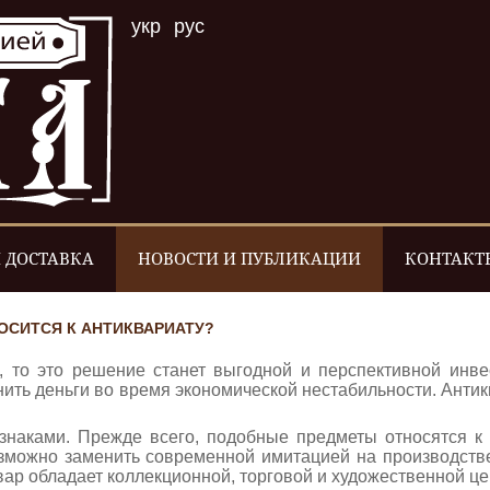
укр
рус
 ДОСТАВКА
НОВОСТИ И ПУБЛИКАЦИИ
КОНТАКТ
ОСИТСЯ К АНТИКВАРИАТУ?
, то это решение станет выгодной и перспективной инв
ранить деньги во время экономической нестабильности. Ант
наками. Прежде всего, подобные предметы относятся к 
зможно заменить современной имитацией на производстве
ар обладает коллекционной, торговой и художественной це