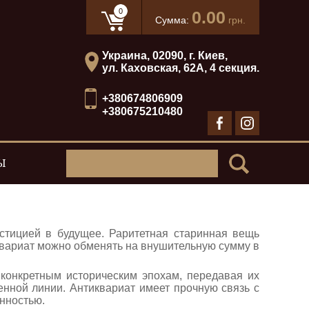
0
0.00
Сумма:
грн.
Украина, 02090, г. Киев,
ул. Каховская, 62А, 4 секция.
+380674806909
+380675210480
Ы
естицией в будущее. Раритетная старинная вещь
иквариат можно обменять на внушительную сумму в
конкретным историческим эпохам, передавая их
нной линии. Антиквариат имеет прочную связь с
нностью.