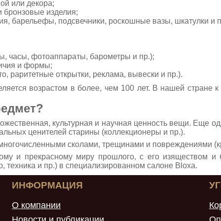
вой или декора;
 бронзовые изделия;
я, барельефы, подсвечники, роскошные вазы, шкатулки и п
, часы, фотоаппараты, барометры и пр.);
ичия и формы;
, раритетные открытки, реклама, вывески и пр.).
яется возрастом в более, чем 100 лет. В нашей стране к
редмет?
дожественная, культурная и научная ценность вещи. Еще 
альных ценителей старины (коллекционеры и пр.).
многочисленными сколами, трещинами и повреждениями (к
ному и прекрасному миру прошлого, с его изяществом и
, техника и пр.) в специализированном салоне Bloxa.
ИНФОРМАЦИЯ
У
О компании
Ко
Новости и публикации
Оп