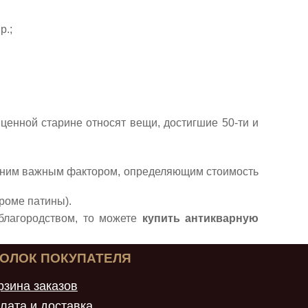
р.;
 ценной старине относят вещи, достигшие 50-ти и
одним важным фактором, определяющим стоимость
роме патины).
 благородством, то можете
купить антикварную
ГОЛОК ПОКУПАТЕЛЯ
рзина заказов
лата и доставка