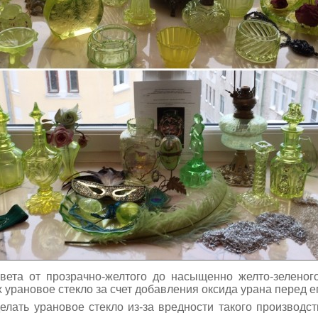
вета от прозрачно-желтого до насыщенно желто-зеленого
 урановое стекло за счет добавления оксида урана перед е
елать урановое стекло из-за вредности такого производс