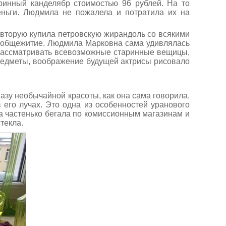
ринный канделябр стоимостью 96 рублей. На то
еньги. Людмила не пожалела и потратила их на
а вторую купила петровскую жирандоль со всякими
е общежитие. Людмила Марковна сама удивлялась
е рассматривать всевозможные старинные вещицы,
редметы, воображение будущей актрисы рисовало
азу необычайной красоты, как она сама говорила.
 его лучах. Это одна из особенностей уранового
ла частенько бегала по комиссионным магазинам и
текла.