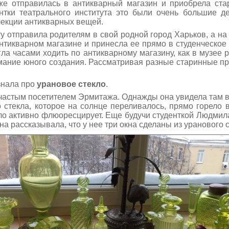
же отправилась в антикварный магазин и приобрела ста
нтки театрального института это были очень большие д
лекции антикварных вещей.
у отправила родителям в свой родной город Харьков, а н
антикварном магазине и принесла ее прямо в студенческо
ла часами ходить по антикварному магазину, как в музе
имание юного создания. Рассматривая разные старинные п
знала про
урановое стекло
.
частым посетителем Эрмитажа. Однажды она увидела там в
 стекла, которое на солнце переливалось, прямо горело в
екло активно флюоресцирует. Еще будучи студенткой Людми
 рассказывала, что у нее три окна сделаны из уранового с