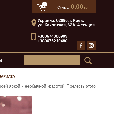
0
0.00
Сумма:
грн.
Украина, 02090, г. Киев,
ул. Каховская, 62А, 4 секция.
+380674806909
+380675210480
Ы
ВАРИАТА
воей яркой и необычной красотой. Прелесть этого